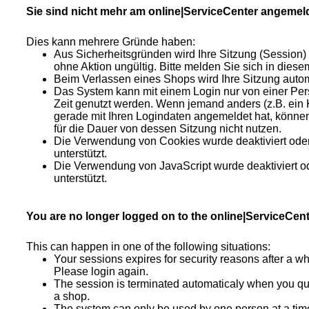
Sie sind nicht mehr am online|ServiceCenter angemel
Dies kann mehrere Gründe haben:
Aus Sicherheitsgründen wird Ihre Sitzung (Session) 
ohne Aktion ungültig. Bitte melden Sie sich in diese
Beim Verlassen eines Shops wird Ihre Sitzung auto
Das System kann mit einem Login nur von einer Per
Zeit genutzt werden. Wenn jemand anders (z.B. ein 
gerade mit Ihren Logindaten angemeldet hat, könne
für die Dauer von dessen Sitzung nicht nutzen.
Die Verwendung von Cookies wurde deaktiviert oder
unterstützt.
Die Verwendung von JavaScript wurde deaktiviert od
unterstützt.
You are no longer logged on to the online|ServiceCent
This can happen in one of the following situations:
Your sessions expires for security reasons after a whil
Please login again.
The session is terminated automaticaly when you qui
a shop.
The system can only be used by one person at a time